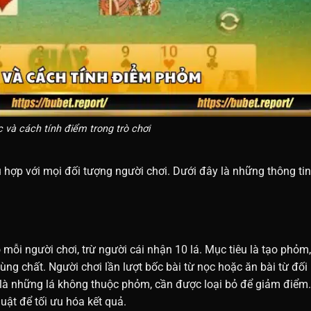
c và cách tính điểm trong trò chơi
ù hợp với mọi đối tượng người chơi. Dưới đây là những thông tin
 mỗi người chơi, trừ người cái nhận 10 lá. Mục tiêu là tạo phỏm,
cùng chất. Người chơi lần lượt bốc bài từ nọc hoặc ăn bài từ đối
ác là những lá không thuộc phỏm, cần được loại bỏ để giảm điểm.
uật để tối ưu hóa kết quả.