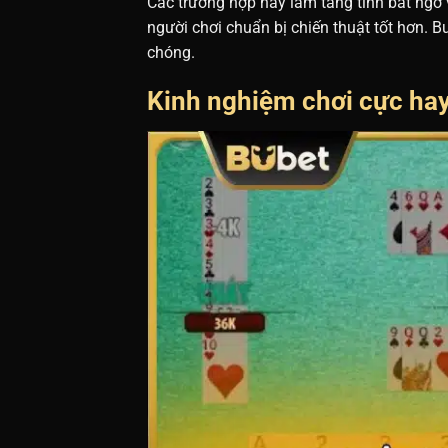
Các trường hợp này làm tăng tính bất ngờ v
người chơi chuẩn bị chiến thuật tốt hơn.
chóng.
Kinh nghiệm chơi cực hay