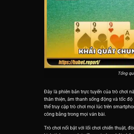
Tổng qu
Đây là phiên bản trực tuyến của trò chơi nà
thân thiện, âm thanh sống động và tốc độ 
thể truy cập trò chơi mọi lúc trên smartp
công bằng trong mọi ván bài.
Trò chơi nổi bật với lối chơi chiến thuật, 