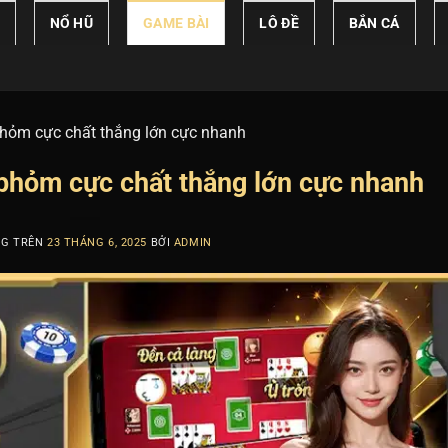
NỔ HŨ
GAME BÀI
LÔ ĐỀ
BẮN CÁ
hỏm cực chất thắng lớn cực nhanh
hỏm cực chất thắng lớn cực nhanh
NG TRÊN
23 THÁNG 6, 2025
BỞI
ADMIN