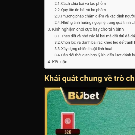
Cách chia bài và tạo phỏm
Quy tắc ăn bài và hạ phỏm
Phương pháp chấm điểm và xác định người
Những tình huống ngoại lệ trong quá trình c
Kinh nghiệm chơi cực hay cho tân binh
Theo dõi và nhớ các lá bài mà đối thủ đã đ
Chọn lọc và đánh bài rác khéo léo để tránh 
Xây dựng chiến thuật linh hoạt
Cân đối thời gian hợp lý khi đến lượt đánh b
Kết luận
Khái quát chung về trò c