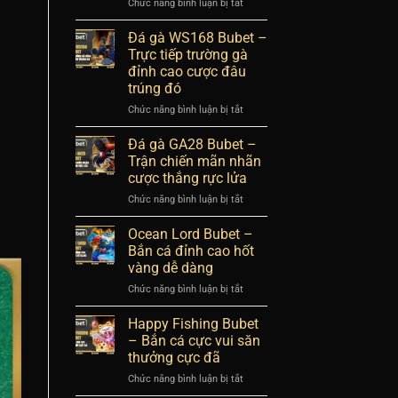
Đấu
từng
ở
Chức năng bình luận bị tắt
trường
phút
Đá
gay
gà
Đá gà WS168 Bubet –
cấn
cựa
Trực tiếp trường gà
cược
dao
đỉnh cao cược đâu
lớn
Bubet
trúng đó
trúng
–
lớn
Xem
ở
Chức năng bình luận bị tắt
trực
Đá
tiếp
gà
Đá gà GA28 Bubet –
chuẩn
WS168
Trận chiến mãn nhãn
HD
Bubet
cược thắng rực lửa
đặt
–
cược
ở
Chức năng bình luận bị tắt
Trực
trong
Đá
tiếp
tích
gà
trường
Ocean Lord Bubet –
tắc
GA28
gà
Bắn cá đỉnh cao hốt
Bubet
đỉnh
vàng dễ dàng
–
cao
ở
Chức năng bình luận bị tắt
Trận
cược
Ocean
chiến
đâu
Lord
mãn
trúng
Happy Fishing Bubet
Bubet
nhãn
đó
– Bắn cá cực vui săn
–
cược
thưởng cực đã
Bắn
thắng
ở
Chức năng bình luận bị tắt
cá
rực
Happy
đỉnh
lửa