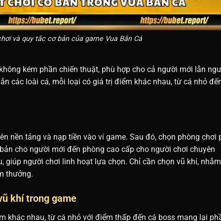
hơi và quy tắc cơ bản của game Vua Bắn Cá
không kém phần chiến thuật, phù hợp cho cả người mới lẫn ngư
n các loài cá, mỗi loại có giá trị điểm khác nhau, từ cá nhỏ đế
trên nền tảng và nạp tiền vào ví game. Sau đó, chọn phòng chơi
 bản cho người mới đến phòng cao cấp cho người chơi chuyên
 giúp người chơi linh hoạt lựa chọn. Chỉ cần chọn vũ khí, nhắm
ểm thưởng.
 vũ khí trong game
điểm khác nhau, từ cá nhỏ với điểm thấp đến cá boss mang lại ph