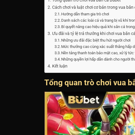
Tổng quan trò chơi vua bắn cá Bubet
Cách chơi và luật chơi cơ bản trong vua bắn
Hướng dẫn tham gia trò chơi
Danh sách các loài cá và trang bị vũ khí tr
Bí quyết nâng cao hiệu quả khi săn cá tron
Ưu đãi và tỷ lệ trả thưởng khi chơi vua bắn c
Những ưu đãi đặc biệt thu hút người chơi
Mức thưởng cao cùng xác suất thắng hấp 
Nền tảng thanh toán bảo mật cao, xử lý tức 
Những quyền lợi hấp dẫn dành cho người th
Kết luận
Tổng quan trò chơi vua b