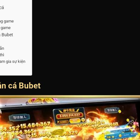
 cá
ong game
g game
á Bubet
dẫn
thì
am gia sự kiện
ắn cá Bubet