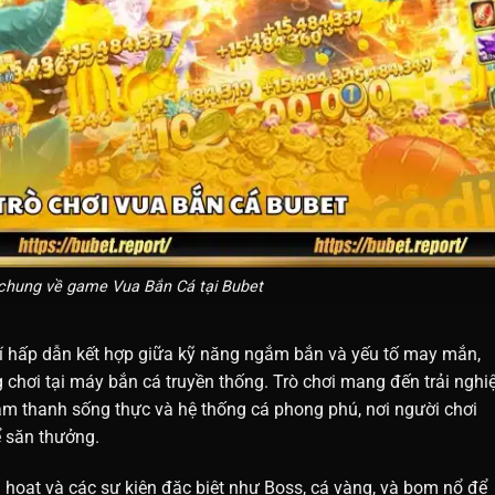
u chung về game Vua Bắn Cá tại Bubet
 trí hấp dẫn kết hợp giữa kỹ năng ngắm bắn và yếu tố may mắn,
chơi tại máy bắn cá truyền thống. Trò chơi mang đến trải ngh
âm thanh sống thực và hệ thống cá phong phú, nơi người chơi
ể săn thưởng.
h hoạt và các sự kiện đặc biệt như Boss, cá vàng, và bom nổ để