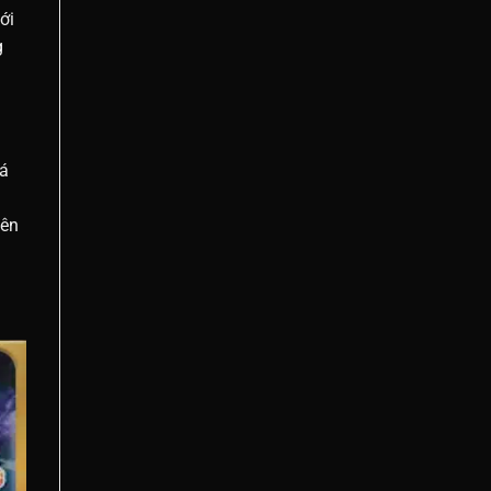
ới
g
cá
iên