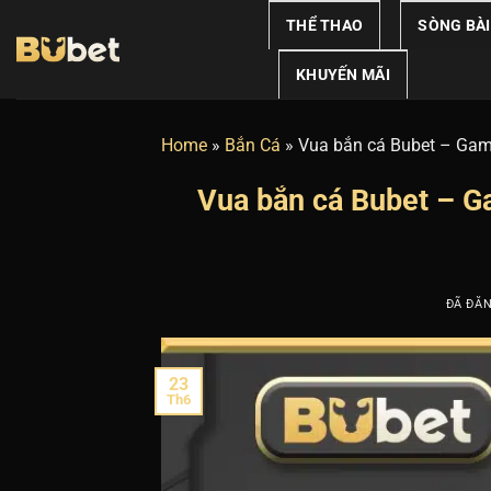
Chuyển
THỂ THAO
SÒNG BÀI
đến
nội
KHUYẾN MÃI
dung
Home
»
Bắn Cá
»
Vua bắn cá Bubet – Gam
Vua bắn cá Bubet – G
ĐÃ ĐĂ
23
Th6