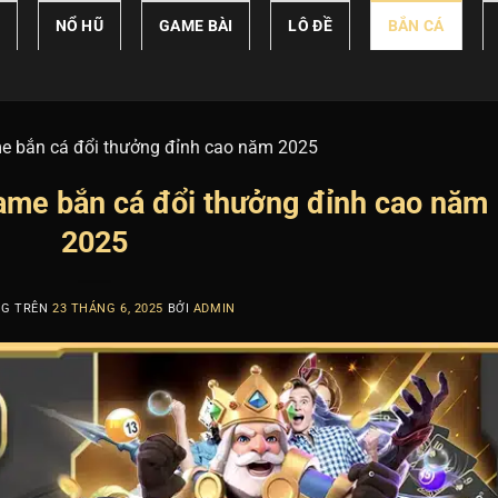
NỔ HŨ
GAME BÀI
LÔ ĐỀ
BẮN CÁ
e bắn cá đổi thưởng đỉnh cao năm 2025
ame bắn cá đổi thưởng đỉnh cao năm
2025
NG TRÊN
23 THÁNG 6, 2025
BỞI
ADMIN