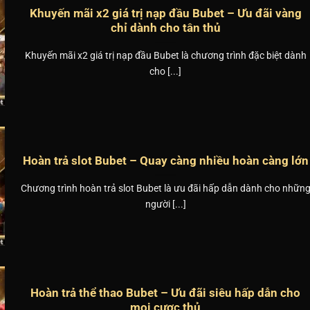
Khuyến mãi x2 giá trị nạp đầu Bubet – Ưu đãi vàng
chỉ dành cho tân thủ
Khuyến mãi x2 giá trị nạp đầu Bubet là chương trình đặc biệt dành
cho [...]
Hoàn trả slot Bubet – Quay càng nhiều hoàn càng lớn
Chương trình hoàn trả slot Bubet là ưu đãi hấp dẫn dành cho nhữn
người [...]
Hoàn trả thể thao Bubet – Ưu đãi siêu hấp dẫn cho
mọi cược thủ