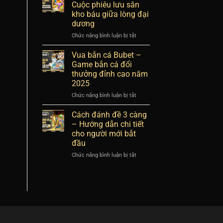
hũ
Thái
Cuộc phiêu lưu săn
cực
Bình
kho báu giữa lòng đại
to
Dương
dương
Bubet
–
ở
Chức năng bình luận bị tắt
Bắn
Đại
phá
Hải
Vua bắn cá Bubet –
tàu
Trình
Game bắn cá đổi
chiến
Bubet
thưởng đỉnh cao năm
săn
–
2025
thưởng
Cuộc
cực
phiêu
ở
Chức năng bình luận bị tắt
đỉnh
lưu
Vua
săn
bắn
Cách đánh đề 3 càng
kho
cá
– Hướng dẫn chi tiết
báu
Bubet
cho người mới bắt
giữa
–
đầu
lòng
Game
đại
bắn
ở
Chức năng bình luận bị tắt
dương
cá
Cách
đổi
đánh
thưởng
đề
đỉnh
3
cao
càng
năm
–
2025
Hướng
dẫn