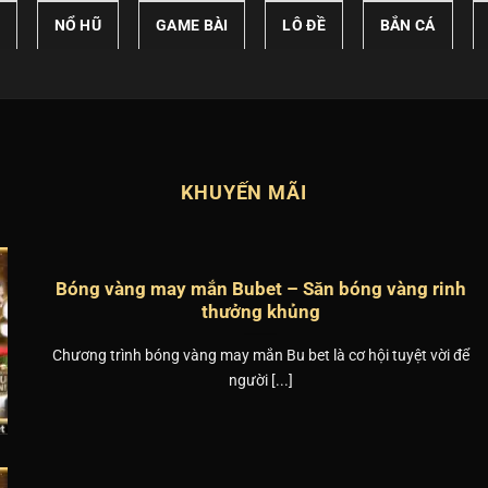
NỔ HŨ
GAME BÀI
LÔ ĐỀ
BẮN CÁ
KHUYẾN MÃI
Bóng vàng may mắn Bubet – Săn bóng vàng rinh
thưởng khủng
Chương trình bóng vàng may mắn Bu bet là cơ hội tuyệt vời để
người [...]