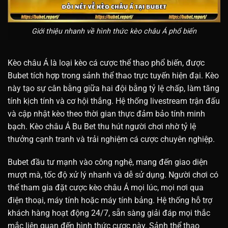
Giới thiệu nhanh về hình thức kèo châu Á phổ biến
Kèo châu Á là loại kèo cá cược thể thao phổ biến, được
Bubet tích hợp trong sảnh thể thao trực tuyến hiện đại. Kèo
này tạo sự cân bằng giữa hai đội bằng tỷ lệ chấp, làm tăng
tính kịch tính và cơ hội thắng. Hệ thống livestream trận đấu
và cập nhật kèo theo thời gian thực đảm bảo tính minh
bạch. Kèo châu Á Bu Bet thu hút người chơi nhờ tỷ lệ
thưởng cạnh tranh và trải nghiệm cá cược chuyên nghiệp.
Bubet đầu tư mạnh vào công nghệ, mang đến giao diện
mượt mà, tốc độ xử lý nhanh và dễ sử dụng. Người chơi có
thể tham gia đặt cược kèo châu Á mọi lúc, mọi nơi qua
điện thoại, máy tính hoặc máy tính bảng. Hệ thống hỗ trợ
khách hàng hoạt động 24/7, sẵn sàng giải đáp mọi thắc
mắc liên quan đến hình thức cược này. Sảnh thể thao