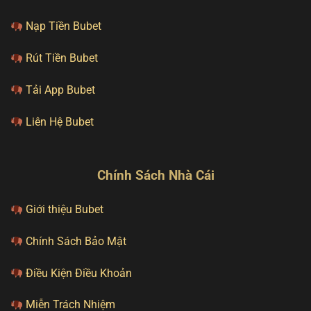
Nạp Tiền Bubet
Rút Tiền Bubet
Tải App Bubet
Liên Hệ Bubet
Chính Sách Nhà Cái
Giới thiệu Bubet
Chính Sách Bảo Mật
Điều Kiện Điều Khoản
Miễn Trách Nhiệm