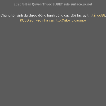
2026 ©
Bản Quyền Thuộc BUBET sub-surface.uk.net
Chúng tôi vinh dự được đồng hành cùng các đối tác uy tín:
tải go88
,
KQBD
,
soi kèo nhà cái
,
http://rik-vip.casino/