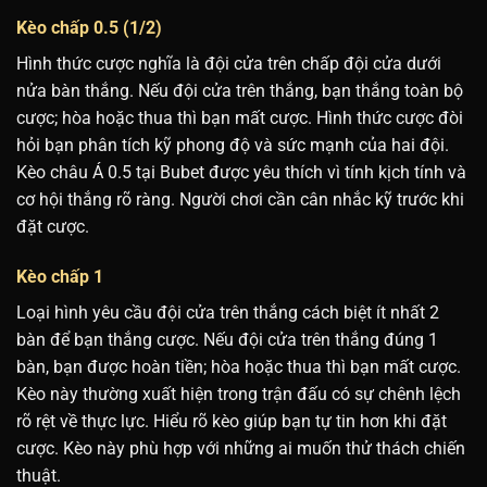
Kèo chấp 0.5 (1/2)
Hình thức cược nghĩa là đội cửa trên chấp đội cửa dưới
nửa bàn thắng. Nếu đội cửa trên thắng, bạn thắng toàn bộ
cược; hòa hoặc thua thì bạn mất cược. Hình thức cược đòi
hỏi bạn phân tích kỹ phong độ và sức mạnh của hai đội.
Kèo châu Á 0.5 tại Bubet được yêu thích vì tính kịch tính và
cơ hội thắng rõ ràng. Người chơi cần cân nhắc kỹ trước khi
đặt cược.
Kèo chấp 1
Loại hình yêu cầu đội cửa trên thắng cách biệt ít nhất 2
bàn để bạn thắng cược. Nếu đội cửa trên thắng đúng 1
bàn, bạn được hoàn tiền; hòa hoặc thua thì bạn mất cược.
Kèo này thường xuất hiện trong trận đấu có sự chênh lệch
rõ rệt về thực lực. Hiểu rõ kèo giúp bạn tự tin hơn khi đặt
cược. Kèo này phù hợp với những ai muốn thử thách chiến
thuật.