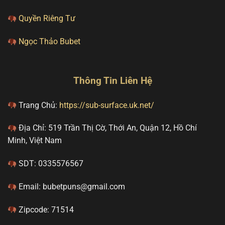
Quyền Riêng Tư
Ngọc Thảo Bubet
Thông Tin Liên Hệ
Trang Chủ:
https://sub-surface.uk.net/
Địa Chỉ: 519 Trần Thị Cờ, Thới An, Quận 12, Hồ Chí
Minh, Việt Nam
SDT: 0335576567
Email:
bubetpuns@gmail.com
Zipcode: 71514